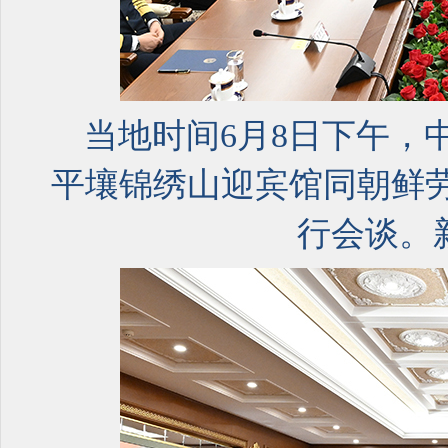
当地时间6月8日下午，
平壤锦绣山迎宾馆同朝鲜
行会谈。