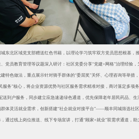
同城东北区域党支部赠送红色书籍，以理论学习筑牢双方党员思想根基，
、党员教育管理等议题深入研讨：社区党委分享“党建+网格”治理经验
建特色做法，重点展示针对骑手群体的“委屈奖”关怀、心理咨询等举措
民服务”核心，将企业资源优势与社区服务需求精准对接，商讨落定多项务
、配送到户服务，同步建立应急速递绿色通道，优先保障老年居民药品、生
群体灵活就业需求，创新搭建“社企就业对接平台”——顺丰同城筛选社
，通过线上岗位推送、线下专场宣讲，打通“顾家+就业”双需求通道，助