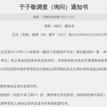
于子敬调查（询问）通知书
稿源： 浑南区政府网 2025-12-05
调查（询问）通知书
辽沈（浑南）城调（询）通字〔2025〕第2101260220251106323号
五路39-55号2-5-1未取得《建设工程规划许可证》擅自建设的一案
（单位）有义务如实回答本机关的询问，并协助本机关依法开展调查或检
11月11日到沈阳市城市管理综合行政执法局浑南区执法分局白塔街道执法
，携带身份证原件及复印件。
其他组织（包括个体工商户）的，携带单位营业执照（或组织机构代码证
当携带受托人身份证原件及复印件和授权委托书。