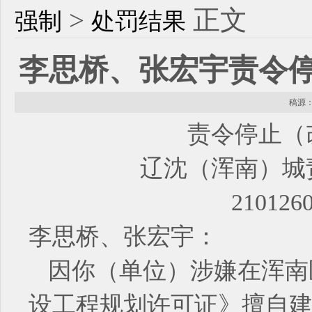
>
正文
强制
处罚结果
李思桥、张宏宇责令
稿源： 
责令停止（
辽沈（浑南）城责
210126
李思桥、张宏宇：
因你（单位
）
涉嫌在浑南区
设工程规划许可证》擅自