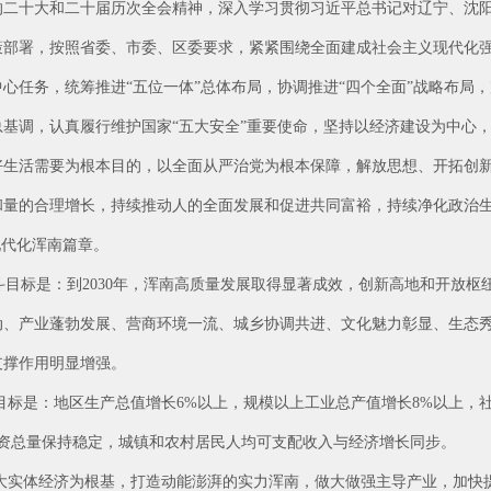
的二十大和二十届历次全会精神，深入学习贯彻习近平总书记对辽宁、沈
策部署，按照省委、市委、区委要求，紧紧围绕全面建成社会主义现代化
心任务，统筹推进“五位一体”总体布局，协调推进“四个全面”战略布局
基调，认真履行维护国家“五大安全”重要使命，坚持以经济建设为中心
好生活需要为根本目的，以全面从严治党为根本保障，解放思想、开拓创
和量的合理增长，持续推动人的全面发展和促进共同富裕，持续净化政治
现代化浑南篇章。
斗目标是：到2030年，浑南高质量发展取得显著成效，创新高地和开放
动、产业蓬勃发展、营商环境一流、城乡协调共进、文化魅力彰显、生态
支撑作用明显增强。
要目标是：地区生产总值增长6%以上，规模以上工业总产值增长8%以上，
投资总量保持稳定，城镇和农村居民人均可支配收入与经济增长同步。
大实体经济为根基，打造动能澎湃的实力浑南，做大做强主导产业，加快