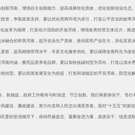
的创新浑南，增强自主创新能力，提高成果转化质效，优化创新创业生态
效投资，争取政策支持。要以优化营商环境为牵引，打造公平宜业的效率
深化改革为保障，打造动力强劲的开放浑南，增强各类经营主体活力，推
城乡融合的和美浑南，提升农业生产质效，推动富民产业壮大，深化宜居
机更新，提高精细管理水平，丰富文化服务供给。要以保障改善民生为使
康浑南内涵，擦亮品质养老品牌。要以加快低碳转型为导向，打造山清水
绿色转型。要以统筹发展安全为前提，打造和谐稳定的平安浑南，防范化
务、新挑战，政府工作唯有与时俱进、守正创新。我们将躬身实干、笃行
风建设、廉政建设，努力向党和人民交出满意答卷。面对“十五五”的新
和区委的坚强领导下，保持昂扬姿态、凝聚奋进力量，真抓实干、锐意进