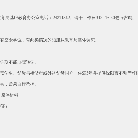
基础教育办公室电话：24211362。请于工作日9:00-16:30进行咨询。
没有空余学位，有此类情况的须服从教育局整体调流。
下学期不能办理转学。
，需学生、父母与祖父母或外祖父母同户同住满3年并提供沈阳市不动产登
真实，后果自行承担。
查原件材料
房证）