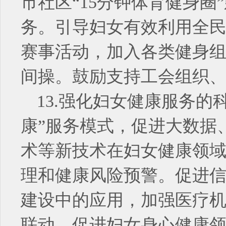
市社区“15分钟体育健身
务。引导妇女有效利用全
赛事活动，加入各类健身
间操。鼓励支持工会组织
13.强化妇女健康服务的
康”服务模式，促进大数据
术等新技术在妇女健康领
理和健康风险预警。促进
建设中的应用，加强医疗
联动。促进妇女身心健康