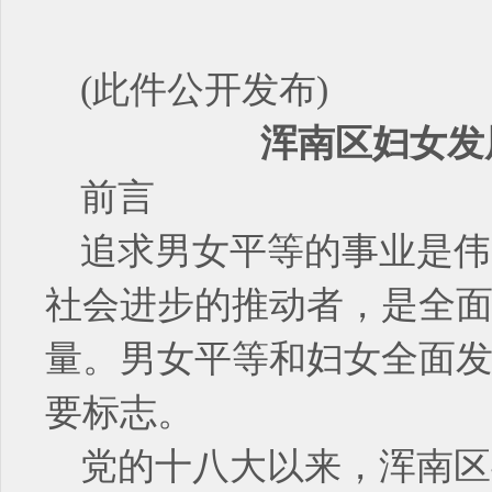
(此件公开发布)
浑南区妇女发展
前言
追求男女平等的事业是伟
社会进步的推动者，是全
量。男女平等和妇女全面
要标志。
党的十八大以来，浑南区