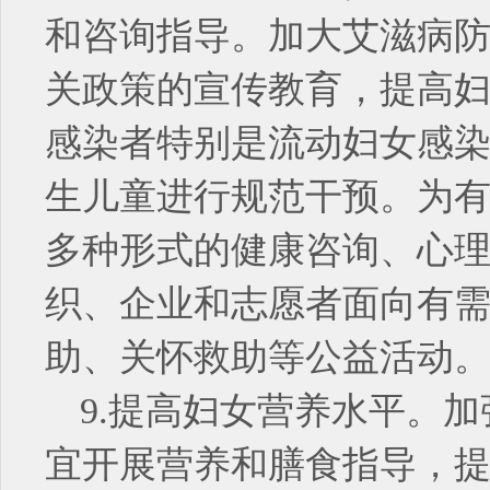
和咨询指导。加大艾滋病
关政策的宣传教育，提高
感染者特别是流动妇女感
生儿童进行规范干预。为
多种形式的健康咨询、心
织、企业和志愿者面向有
助、关怀救助等公益活动
9.提高妇女营养水平。
宜开展营养和膳食指导，