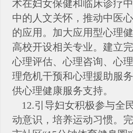
术在妇女保健和临床诊疗
中的人文关怀，推动中医
的应用。加大应用型心理
高校开设相关专业。建立
心理评估、心理咨询、心
理危机干预和心理援助服
供心理健康服务支持。
12.引导妇女积极参与
动意识，培养运动习惯。