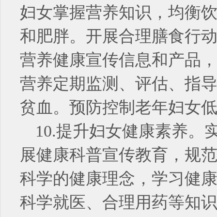
妇女掌握营养知识，均衡
和肥胖。开展合理膳食行
营养健康宣传信息和产品
营养定期监测、评估、指
贫血。预防控制老年妇女
10.提升妇女健康素养
展健康科普宣传教育，规
科学的健康理念，学习健
科学就医、合理用药等知