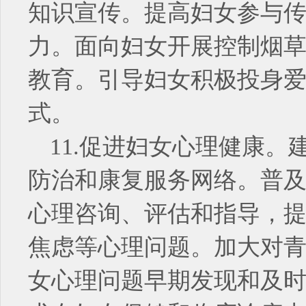
知识宣传。提高妇女参与
力。面向妇女开展控制烟
教育。引导妇女积极投身
式。
11.促进妇女心理健康
防治和康复服务网络。普
心理咨询、评估和指导，
焦虑等心理问题。加大对
女心理问题早期发现和及