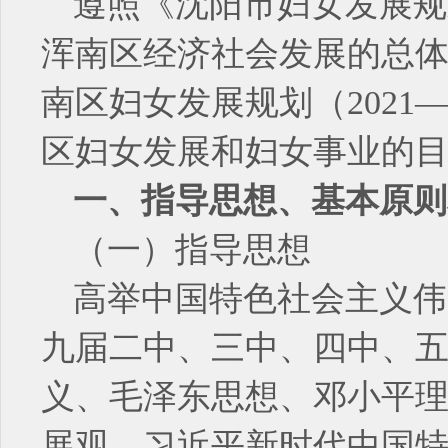
遵照《沈阳市妇女发展规划
浑南区经济社会发展的总
南区妇女发展规划（2021
区妇女发展和妇女事业的
一、指导思想、基本原则
（一）指导思想
高举中国特色社会主义伟
九届二中、三中、四中、
义、毛泽东思想、邓小平理
展观、习近平新时代中国