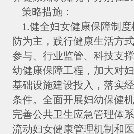
策略措施：
1.健全妇女健康保障制度
防为主，践行健康生活方
参与、行业监管、科技支
幼健康保障工程，加大对
基础设施建设投入，落实
条件。全面开展妇幼保健
完善公共卫生应急管理体
流动妇女健康管理机制和