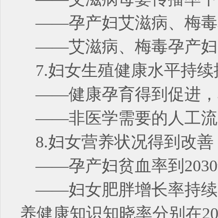
——孕产妇艾滋病、梅毒
——艾滋病、梅毒孕产妇
7.妇女生殖健康水平持续
——健康孕育得到促进，
——非医学需要的人工流
8.妇女营养状况得到改
——孕产妇贫血率到203
——妇女肥胖增长率持续减
养健康知识知晓率分别在201