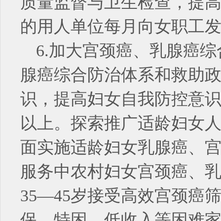
质量监督与卫生检查，提
的用人单位每月向女职工
6.加大宫颈癌、乳腺癌
腺癌综合防治体系和救助
识，提高妇女自我防控意识
以上。探索推广适龄妇女人
面实施适龄妇女乳腺癌、
服务中农村妇女宫颈癌、乳
35—45岁接受高效宫颈
保、特困、低收入等困难