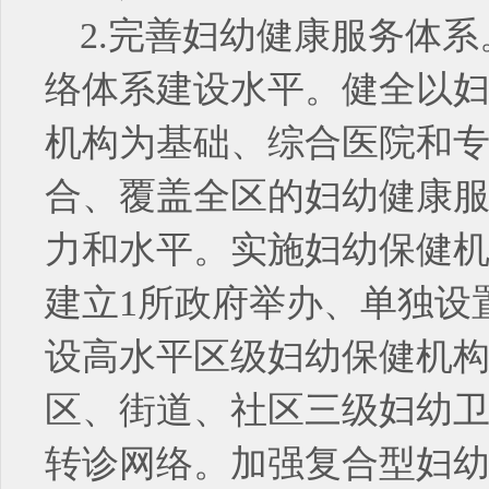
2.完善妇幼健康服务体
络体系建设水平。健全以
机构为基础、综合医院和
合、覆盖全区的妇幼健康
力和水平。实施妇幼保健
建立1所政府举办、单独设
设高水平区级妇幼保健机
区、街道、社区三级妇幼
转诊网络。加强复合型妇